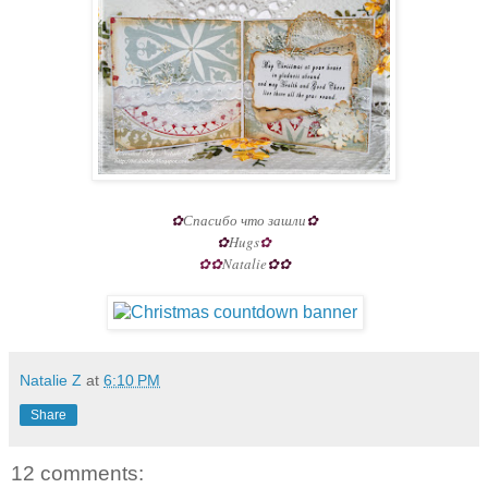
✿
Спасибо что зашли
✿
✿
Hugs
✿
✿✿
Natalie
✿✿
Natalie Z
at
6:10 PM
Share
12 comments: